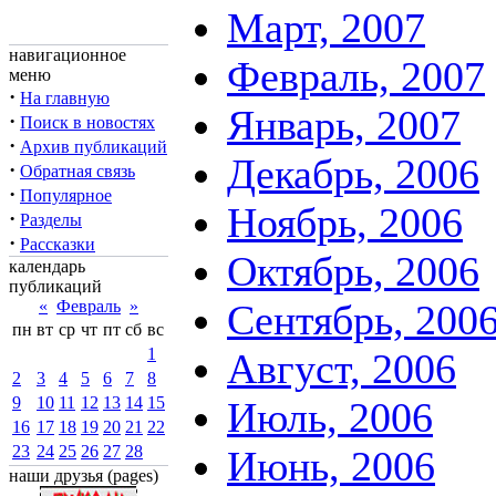
Март, 2007
навигационное
Февраль, 2007
меню
·
На главную
Январь, 2007
·
Поиск в новостях
·
Архив публикаций
Декабрь, 2006
·
Обратная связь
·
Популярное
Ноябрь, 2006
·
Разделы
·
Рассказки
Октябрь, 2006
календарь
публикаций
«
Февраль
»
Сентябрь, 200
пн
вт
ср
чт
пт
сб
вс
1
Август, 2006
2
3
4
5
6
7
8
9
10
11
12
13
14
15
Июль, 2006
16
17
18
19
20
21
22
23
24
25
26
27
28
Июнь, 2006
наши друзья (pages)