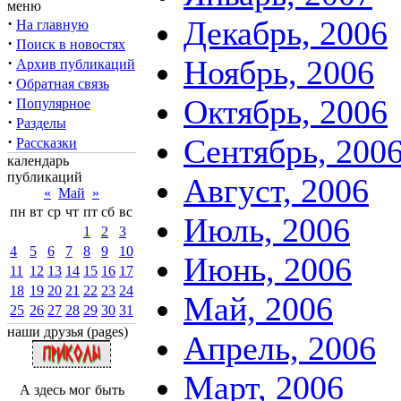
меню
·
Декабрь, 2006
На главную
·
Поиск в новостях
·
Ноябрь, 2006
Архив публикаций
·
Обратная связь
·
Октябрь, 2006
Популярное
·
Разделы
·
Сентябрь, 200
Рассказки
календарь
публикаций
Август, 2006
«
Май
»
пн
вт
ср
чт
пт
сб
вс
Июль, 2006
1
2
3
4
5
6
7
8
9
10
Июнь, 2006
11
12
13
14
15
16
17
18
19
20
21
22
23
24
Май, 2006
25
26
27
28
29
30
31
наши друзья (pages)
Апрель, 2006
Март, 2006
А здесь мог быть