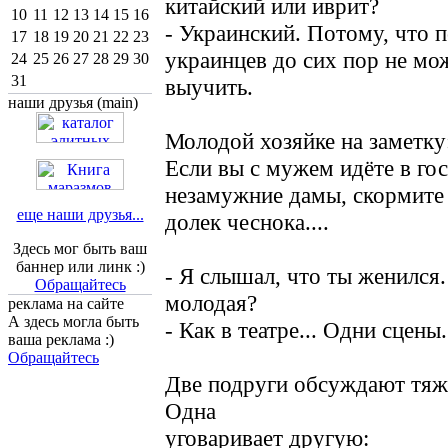
китайский или иврит?
10
11
12
13
14
15
16
- Украинский. Потому, что 
17
18
19
20
21
22
23
украинцев до сих пор не мо
24
25
26
27
28
29
30
31
выучить.
наши друзья (main)
Молодой хозяйке на заметку
Если вы с мужем идёте в гос
незамужние дамы, скормите
еще наши друзья...
долек чеснока....
Здесь мог быть ваш
баннер или линк :)
- Я слышал, что ты женился.
Обращайтесь
молодая?
реклама на сайте
А здесь могла быть
- Как в театре... Одни сцены.
ваша реклама :)
Обращайтесь
Две подруги обсуждают тя
Одна
уговаривает другую: