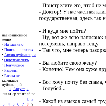
- Пристрелите его, чтоб не 
- Доктор! У нас частная клин
государственная, здесь так н
- И куда мне пойти?
навигационное
- Ну, вот же ясно написано:
меню
потеряешь, направо тещу.
·
На главную
·
- Так что, мне теперь разорв
Поиск в новостях
·
Архив публикаций
·
Обратная связь
- Вы любите свою жену?
·
Популярное
- Конечно! Чем она хуже др
·
Разделы
·
Рассказки
календарь
- Вот хочу почту без спама,
публикаций
- Голубей...
«
Август
»
пн
вт
ср
чт
пт
сб
вс
1
2
- Какой из языков самый тр
3
4
5
6
7
8
9