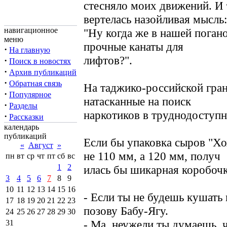
стесняло моих движений. И 
вертелась назойливая мысль:
навигационное
"Ну когда же в нашей погано
меню
прочные канаты для
·
На главную
лифтов?".
·
Поиск в новостях
·
Архив публикаций
·
Обратная связь
На таджико-российской гран
·
Популярное
натасканные на поиск
·
Разделы
наркотиков в труднодоступн
·
Рассказки
календарь
публикаций
Если бы упаковка сыров "Х
«
Август
»
не 110 мм, а 120 мм, получ
пн
вт
ср
чт
пт
сб
вс
1
2
илась бы шикарная коробочк
3
4
5
6
7
8
9
10
11
12
13
14
15
16
- Если ты не будешь кушать
17
18
19
20
21
22
23
позову Бабу-Ягу.
24
25
26
27
28
29
30
- Ма, неужели ты думаешь, ч
31