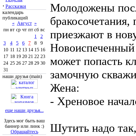
Молодожены пос
·
Рассказки
календарь
бракосочетания, 
публикаций
«
Август
»
пн
вт
ср
чт
пт
сб
вс
приезжают в нову
1
2
3
4
5
6
7
8
9
Новоиспеченный 
10
11
12
13
14
15
16
17
18
19
20
21
22
23
может попасть к
24
25
26
27
28
29
30
31
замочную скважи
наши друзья (main)
Жена:
- Хреновое начало
еще наши друзья...
Здесь мог быть ваш
Шутить надо так
баннер или линк :)
Обращайтесь