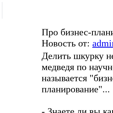
Про бизнес-плани
Новость от:
admi
Делить шкурку н
медведя по науч
называется "бизн
планирование"...
- Знаете ли вы к