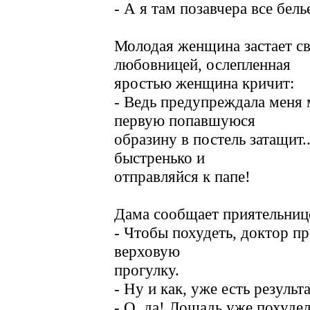
- А я там позавчера все бель
Молодая женщина застает св
любовницей, ослепленная
яростью женщина кричит:
- Ведь предупреждала меня м
первую попавшуюся
образину в постель затащит..
быстренько и
отправляйся к папе!
Дама сообщает приятельниц
- Чтобы похудеть, доктор п
верховую
прогулку.
- Hу и как, уже есть результ
- О, да! Лошадь уже похудел