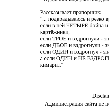
Рассказывает прапорщик:
"... подкрадываюсь и резко 
если в ней ЧЕТЫРЕ бойца и 
картёжники,
если ТРОЕ и вздрогнули - з
если ДВОЕ и вздрогнули - з
если ОДИH и вздрогнул - зн
а если ОДИH и HЕ ВЗДРОГHУ
кимарит."
Disclai
Администрация сайта не не