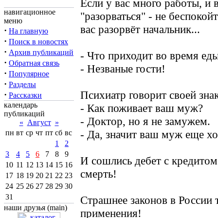
Если у вас много работы, и 
навигационное
"разорваться" - не беспокойт
меню
вас разорвёт начальник...
·
На главную
·
Поиск в новостях
·
Архив публикаций
- Что приходит во время ед
·
Обратная связь
- Незваные гости!
·
Популярное
·
Разделы
Психиатр говорит своей зна
·
Рассказки
календарь
- Как поживает ваш муж?
публикаций
- Доктор, но я не замужем.
«
Август
»
- Да, значит ваш муж еще хо
пн
вт
ср
чт
пт
сб
вс
1
2
3
4
5
6
7
8
9
И сошлись дебет с кредитом..
10
11
12
13
14
15
16
смерть!
17
18
19
20
21
22
23
24
25
26
27
28
29
30
31
Страшнее законов в России 
наши друзья (main)
применения!