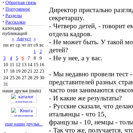
·
Обратная связь
·
Директор пристально разгл
Популярное
·
Разделы
секретаршу.
·
Рассказки
- Четверо детей, - говорит е
календарь
отдела кадров.
публикаций
«
Август
»
- Не может быть. У такой м
пн
вт
ср
чт
пт
сб
вс
детей?
1
2
- Не у нее, а у вас.
3
4
5
6
7
8
9
10
11
12
13
14
15
16
17
18
19
20
21
22
23
- Мы недавно провели тест 
24
25
26
27
28
29
30
представителей разных стра
31
часто они занимаются сексо
наши друзья (main)
- И какие же результаты?
- Русские сказали, что делаю
итальянцы - что 15,
французы - 10, немцы - толь
еще наши друзья...
- Так что же, получается, ч