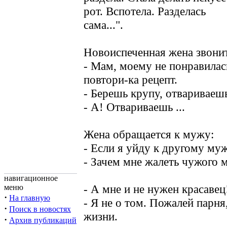
рот. Вспотела. Разделась
сама...".
Новоиспеченная жена звони
- Мам, моему не понравилас
повтори-ка рецепт.
- Берешь крупу, отвариваешь 
- А! Отвариваешь ...
Жена обращается к мужу:
- Если я уйду к другому му
- Зачем мне жалеть чужого
навигационное
- А мне и не нужен красавец
меню
·
На главную
- Я не о том. Пожалей парня
·
Поиск в новостях
жизни.
·
Архив публикаций