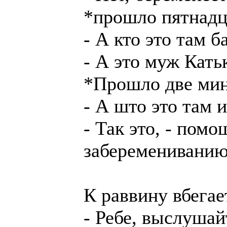
*прошло пятнадц
- А кто это там 
- А это муж Кать
*Прошло две ми
- А што это там 
- Так это, - пом
заберемениванию
К раввину вбегае
- Ребе, выслушай