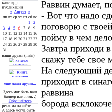
Раввин думает, п
календарь
публикаций
«
Август
»
- Вот что надо сд
пн
вт
ср
чт
пт
сб
вс
1
2
поговорю с твое
3
4
5
6
7
8
9
10
11
12
13
14
15
16
пойму в чем дело
17
18
19
20
21
22
23
24
25
26
27
28
29
30
Завтра приходи в 
31
наши друзья (main)
скажу тебе свое 
Hа следующий де
приходит в синаго
еще наши друзья...
раввина
Здесь мог быть ваш
баннер или линк :)
борода всклокоче
Обращайтесь
реклама на сайте
А здесь могла быть