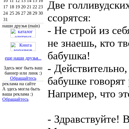
10
11
12
13
14
15
16
Две голливудски
17
18
19
20
21
22
23
24
25
26
27
28
29
30
ссорятся:
31
наши друзья (main)
- Не строй из себ
не знаешь, кто тв
бабушка!
еще наши друзья...
- Действительно,
Здесь мог быть ваш
баннер или линк :)
бабушке говорят 
Обращайтесь
реклама на сайте
А здесь могла быть
Например, что эт
ваша реклама :)
Обращайтесь
- Здравствуйте! 