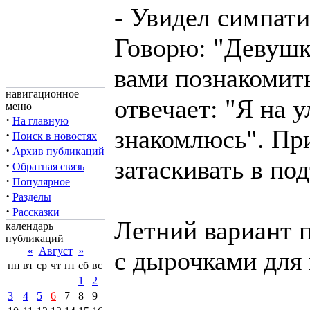
- Увидел симпат
Говорю: "Девушк
вами познакомить
навигационное
отвечает: "Я на у
меню
·
На главную
знакомлюсь". Пр
·
Поиск в новостях
·
Архив публикаций
затаскивать в под
·
Обратная связь
·
Популярное
·
Разделы
·
Рассказки
Летний вариант п
календарь
публикаций
«
Август
»
с дырочками для
пн
вт
ср
чт
пт
сб
вс
1
2
3
4
5
6
7
8
9