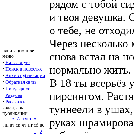
рядом с тобой си
и твоя девушка. 
о тебе, не отходи
Через несколько 
навигационное
снова встал на н
меню
·
На главную
нормально жить.
·
Поиск в новостях
·
Архив публикаций
В 18 ты всерьёз 
·
Обратная связь
·
Популярное
пирсингом. Раст
·
Разделы
·
Рассказки
туннеели в ушах,
календарь
публикаций
«
Август
»
руках шрамирова
пн
вт
ср
чт
пт
сб
вс
1
2