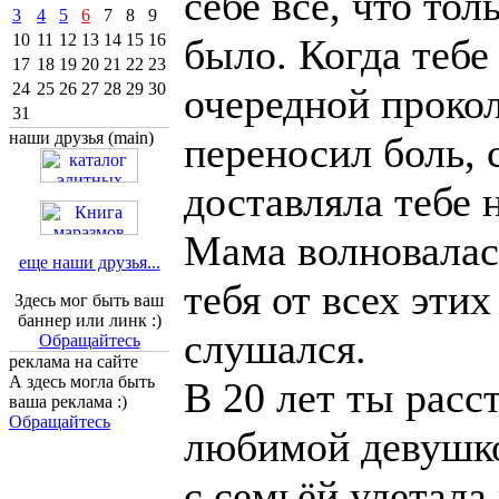
себе всё, что то
3
4
5
6
7
8
9
10
11
12
13
14
15
16
было. Когда тебе
17
18
19
20
21
22
23
24
25
26
27
28
29
30
очередной прокол
31
наши друзья (main)
переносил боль, 
доставляла тебе 
Мама волновалас
еще наши друзья...
тебя от всех этих
Здесь мог быть ваш
баннер или линк :)
слушался.
Обращайтесь
реклама на сайте
А здесь могла быть
В 20 лет ты расс
ваша реклама :)
Обращайтесь
любимой девушко
с семьёй улетала