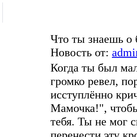
Что ты знаешь о 
Новость от:
admi
Когда ты был ма
громко ревел, по
исступлённо кри
Мамочка!", чтоб
тебя. Ты не мог 
перенести эту к