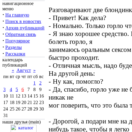
навигационное
Разговаривают две блондинк
меню
·
На главную
- Привет! Как дела?
·
Поиск в новостях
- Номально. Только горло чт
·
Архив публикаций
- Я знаю хорошее средство. 
·
Обратная связь
·
болеть горло, я
Популярное
·
Разделы
занимаюсь оральным сексом 
·
Рассказки
быстро проходит.
календарь
- Отличная мысль, надо буде
публикаций
«
Август
»
На другой день:
пн
вт
ср
чт
пт
сб
вс
- Ну как, помогло?
1
2
- Да, спасибо, горло уже не
3
4
5
6
7
8
9
10
11
12
13
14
15
16
никак не
17
18
19
20
21
22
23
мог поверить, что это была 
24
25
26
27
28
29
30
31
- Дорогой, а подари мне на 
наши друзья (main)
нибудь такое, чтобы я легко