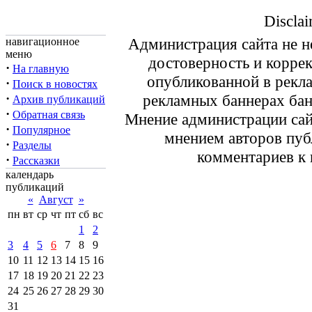
Disclai
Администрация сайта не не
навигационное
меню
достоверность и корре
·
На главную
опубликованной в рекл
·
Поиск в новостях
·
рекламных баннерах ба
Архив публикаций
·
Обратная связь
Мнение администрации сайт
·
Популярное
мнением авторов пуб
·
Разделы
комментариев к 
·
Рассказки
календарь
публикаций
«
Август
»
пн
вт
ср
чт
пт
сб
вс
1
2
3
4
5
6
7
8
9
10
11
12
13
14
15
16
17
18
19
20
21
22
23
24
25
26
27
28
29
30
31