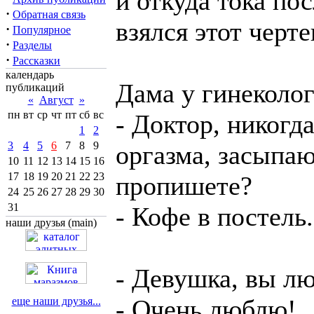
и откуда тока пос
·
Обратная связь
взялся этот черт
·
Популярное
·
Разделы
·
Рассказки
календарь
Дама у гинеколог
публикаций
«
Август
»
пн
вт
ср
чт
пт
сб
вс
- Доктор, никогд
1
2
3
4
5
6
7
8
9
оргазма, засыпаю
10
11
12
13
14
15
16
17
18
19
20
21
22
23
пропишете?
24
25
26
27
28
29
30
31
- Кофе в постель.
наши друзья (main)
- Девушка, вы л
- Очень люблю!
еще наши друзья...