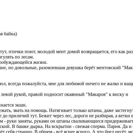
я байка)
етут, птички поют, молодой мент домой возвращается, его как раз
гулять по лесам.
пробуждающейся жизни.
вшие, но довольные, разомлевшая девушка берёт ментовский "Ма
ол, всегда пожалуйста, мне для любимой ничего не жалко и ващ
я левой рукой, правой подносит окаянный "Макаров" к виску и
инается экшн.
жать, звать на помощь. Натягивает только штаны, даже застегну
не до приличий тут. Бежит через лес, дороги не разбирая, а ветки 
ем - руки заняты, руками он штаны сваливающиеся придерживает
ский. В башке дырка. На вскрытии - свежая сперма. Парня. Да и
т себя странно. В общем - всё яснее ясного. А что бред несёт, м