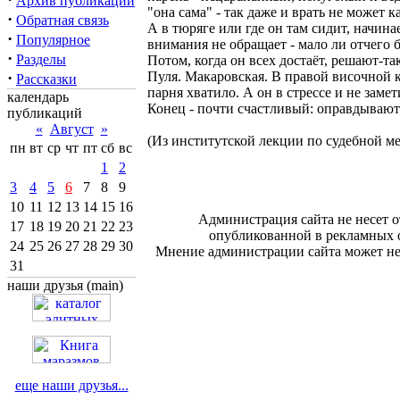
Архив публикаций
"она сама" - так даже и врать не может к
·
Обратная связь
А в тюряге или где он там сидит, начина
·
Популярное
внимания не обращает - мало ли отчего б
·
Разделы
Потом, когда он всех достаёт, решают-т
·
Пуля. Макаровская. В правой височной ко
Рассказки
парня хватило. А он в стрессе и не замет
календарь
Конец - почти счастливый: оправдывают
публикаций
«
Август
»
(Из институтской лекции по судебной м
пн
вт
ср
чт
пт
сб
вс
1
2
3
4
5
6
7
8
9
10
11
12
13
14
15
16
Администрация сайта не несет о
17
18
19
20
21
22
23
опубликованной в рекламных 
24
25
26
27
28
29
30
Мнение администрации сайта может не 
31
наши друзья (main)
еще наши друзья...