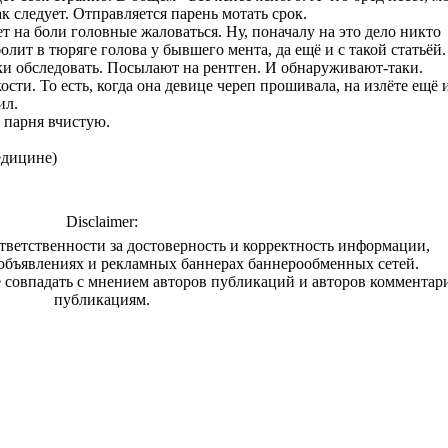
ак следует. Отправляется парень мотать срок.
ет на боли головные жаловаться. Ну, поначалу на это дело никто
олит в тюряге голова у бывшего мента, да ещё и с такой статьёй.
аки обследовать. Посылают на рентген. И обнаруживают-таки.
сти. То есть, когда она девице череп прошивала, на излёте ещё 
ил.
 парня вчистую.
едицине)
Disclaimer:
тветственности за достоверность и корректность информации,
объявлениях и рекламных баннерах баннерообменных сетей.
совпадать с мнением авторов публикаций и авторов комментар
публикациям.