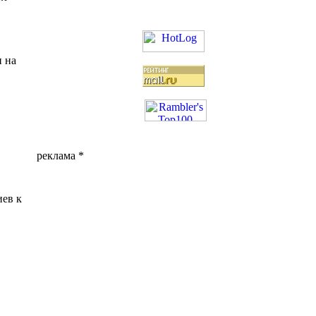
и на
реклама *
иев к