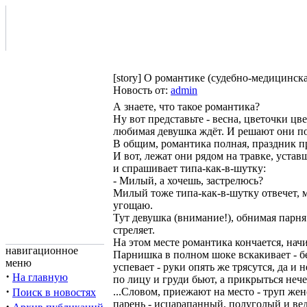
[story] О романтике (судебно-медицинска
Новость от:
admin
А знаете, что такое романтика?
Ну вот представьте - весна, цветочки цв
любимая девушка ждёт. И решают они по
В общим, романтика полная, праздник 
И вот, лежат они рядом на травке, уста
и спрашивает типа-как-в-шутку:
- Милый, а хочешь, застрелюсь?
Милый тоже типа-как-в-шутку отвечет, м
угощаю.
Тут девушка (внимание!), обнимая парн
стреляет.
На этом месте романтика кончается, нач
навигационное
Парнишка в полном шоке вскакивает - бе
меню
успевает - руки опять же трясутся, да и 
·
На главную
по лицу и груди бьют, а прикрыться неч
·
...Словом, приежают на место - труп жен
Поиск в новостях
парень - исцарапанный, полуголый и ведё
·