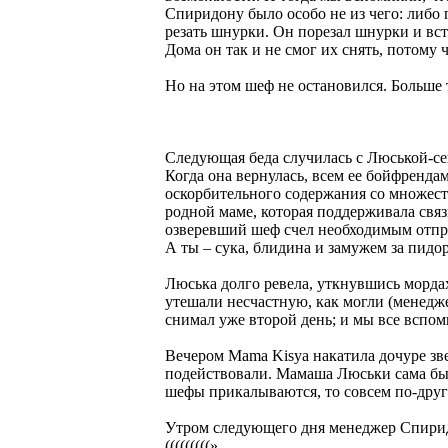
Спиридону было особо не из чего: либо 
резать шнурки. Он порезал шнурки и вст
Дома он так и не смог их снять, потому
Но на этом шеф не остановился. Больше т
Следующая беда случилась с Люськой-се
Когда она вернулась, всем ее бойфренд
оскорбительного содержания со множес
родной маме, которая поддерживала свя
озверевший шеф счел необходимым отпра
А ты – сука, блидина и замужем за пидоро
Люська долго ревела, уткнувшись морда
утешали несчастную, как могли (менедж
снимал уже второй день; и мы все вспом
Вечером Mama Kisya накатила дочуре зв
подействовали. Мамаша Люськи сама была
шефы прикалываются, то совсем по-друг
Утром следующего дня менеджер Спиридо
(((((((((».