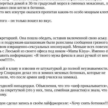
переться домой в 30-ти градусный мороз в сменных мокасинах, 
авил свои кегли в ботинки.
 что мех изнутри оказался пропитан каким-то особо мощным клее
ого – он только вошел во вкус.
кретаршей. Она пошла обедать, оставив включенной свою аську.
ам и подружкам-шалашовкам были разосланы сообщения грязного
твом извращенно-сексуальных инсинуаций. Меньше всех повезло
зь с Люськой из своего офиса под ником «Mama Kisya». Именно е
вить информацию: «Я твоего мужа фачила в анал ручкой от вен
м!!!!!!».
хой в клаву и извозив ее штукатуркой до полной неузнаваемост
ер Спиридон делал это в зимних меховых ботинках, которые не
нили, что после армии шеф учился на химика).
ездюлей нипадеццки. Объяснения, что это «шеф прикалывается»,
 секретуткой (это у них, типа, семейная династия) и знала, что
ому.
н сделал запись в своём лайфджорнэле: «Хочу снять ботинки!!!!