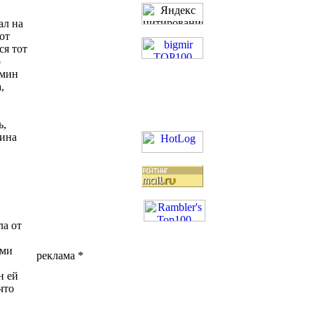
ал на
от
ся тот
о
дмин
,
ь,
сина
ла от
ими
реклама *
н ей
что