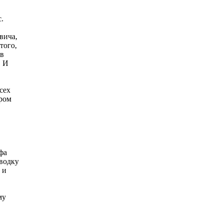
.
вича,
того,
 в
. И
сех
ором
фа
 водку
 и
му