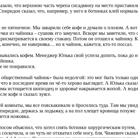
азали, что верхнюю часть черепа сисадмину на место приставил
пиридон сказал, что, например, у него в ботинках клей нормал
 не пятничное. Мы заварили себе кофе и думали о плохом. А вот
ки из чайника – сушняк его замучил. Вскоре мы заметили, что 
рисматривается к своему стакану. Потом он отошел к чайнику. К
, конечно, не наверняка… но в чайник, кажется, кто-то поссал.
ывались кофем. Менеджер Юлька свой успела допить, пока до н
айника.
фе не понравился.
в общественный чайник» была недолгой: это мог быть только од
что в последнее время он чё-то херово выглядит. А Юлька сказал
арма истощается шопиздец и здоровьё накрывается жопой. А води
ле кофе и сказал: хуясе.
ей комнаты, мы все повскакивали и бросились туда. Там мы уви
пиридон, держась за лодыжку, а на пол хлещет кровища похуже
ется ножовка.
осом объяснил, что хотел снять ботинки хирургическим путем,
соскочила, и он чуть не отхватил себе ногу, бля. Чижевич сказал