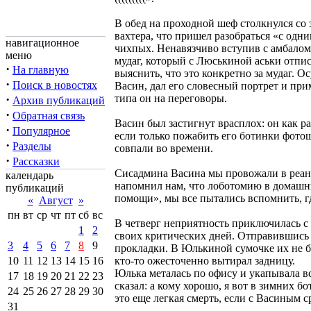
В обед на проходной шеф столкнулся со
вахтера, что пришел разобраться «с одни
навигационное
чихпых. Ненавязчиво вступив с амбалом 
меню
мудаг, который с Люськиной аськи отписа
·
На главную
выяснить, что это конкретно за мудаг. 
·
Поиск в новостях
Васин, дал его словесный портрет и при
·
типа он на переговоры.
Архив публикаций
·
Обратная связь
Васин был застигнут врасплох: он как р
·
Популярное
если только пожабить его ботинки фото
·
Разделы
совпали во времени.
·
Рассказки
Сисадмина Васина мы провожали в реа
календарь
напомнил нам, что лоботомию в домашни
публикаций
помощи», мы все пытались вспомнить, г
«
Август
»
пн
вт
ср
чт
пт
сб
вс
В четверг неприятность приключилась с
1
2
своих критических дней. Отправившись 
3
4
5
6
7
8
9
прокладки. В Юлькиной сумочке их не бы
10
11
12
13
14
15
16
кто-то ожесточенно вытирал задницу.
Юлька металась по офису и укапывала вс
17
18
19
20
21
22
23
сказал: а кому хорошо, я вот в зимних 
24
25
26
27
28
29
30
это еще легкая смерть, если с Васиным с
31