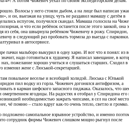
ла-4»! А потом Чижевич уехал по своим экспедиторским делам.
прошло. Волосы у него стояли дыбом, а на лице был написан ужас
ли», и он, выезжая на улицу, чуть не раздавил мамашу с дитём в
тделались испугом, получился скандал. Мамаша голосила на Чиже
позорная, и что если ребёнок останется после этого заикой, она э
йдя из себя, она швырнула ребёнком Чижевичу в рожу. Спиридон,
евичу в следующий раз пробовать тормоза до выезда с парковки
алтуривал в автосервисе.
ре пачки мальборо выкурил в одну харю. И вот что я понял: из в
о значит, надо готовиться к худшему. Я написал завещание, в кот
у, нах, пожелание хорошо учиться и слушаться старших. Сходил в
что изменял жене с Люськой-секретаршей.
л там повальное веселье и всеобщий холидэй. Люська с Юлькой
иридон пил водку из горла. Чижевич догонялся антифризом, а
ливать в карман шефского запасного пиджака. Оказалось, что ше
и омертвением ягодицы. На радостях я отобрал у Спиридона его
 возникшей необходимостью зажрать чипсами, я сел на своё место
е, чё помню – стало вдруг как-то очень тепло, светло и громко.
ло подложено самопальное взрывное устройство, и именно поэто
, что сотрудник фирмы Чижевич слишком мощно рыгнул после