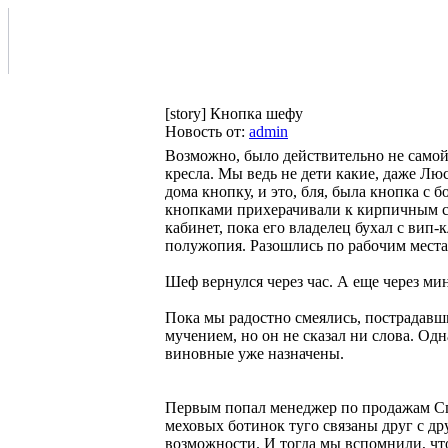
[story] Кнопка шефу
Новость от:
admin
Возможно, было действительно не само
кресла. Мы ведь не дети какие, даже Лю
дома кнопку, и это, бля, была кнопка с 
кнопками прихерачивали к кирпичным с
кабинет, пока его владелец бухал с вип-
полужопия. Разошлись по рабочим места
Шеф вернулся через час. А еще через м
Пока мы радостно смеялись, пострадавш
мучением, но он не сказал ни слова. Одн
виновные уже назначены.
Первым попал менеджер по продажам Сп
меховых ботинок туго связаны друг с др
возможности. И тогда мы вспомнили, чт