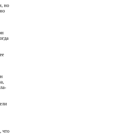
и, но
ьно
он
огда
ее
ин
а,
ла-
дели
, что