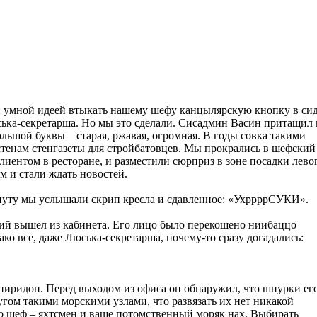
й умной идеей втыкать нашему шефу канцылярскую кнопку в си
ська-секретарша. Но мы это сделали. Сисадмин Васин притащил 
большой буквы – старая, ржавая, огромная. В годы совка такими
тенам стенгазеты для стройбатовцев. Мы прокрались в шефский
клиентом в ресторане, и разместили сюрприз в зоне посадки лево
м и стали ждать новостей.
инуту мы услышали скрип кресла и сдавленное: «УхррррСУКИ».
ий вышел из кабинета. Его лицо было перекошено ниибаццо
ако все, даже Люська-секретарша, почему-то сразу догадались:
иридон. Перед выходом из офиса он обнаружил, что шнурки ег
угом такими морскими узлами, что развязать их нет никакой
о шеф – яхтсмен и ваще потомственный моряк нах. Выбирать