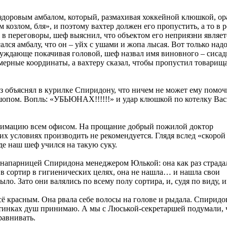
 здоровым амбалом, который, размахивая хоккейной клюшкой, ор
м козлом, бля», и поэтому вахтер должен его пропустить, а то в р
в переговоры, шеф выяснил, что объектом его неприязни являет
лся амбалу, что он – уйх с ушами и жопа лысая. Вот только над
Осуждающе покачивая головой, шеф назвал имя виновного – сиса
мерные координаты, а вахтеру сказал, чтобы пропустил товарища
аз объяснял в курилке Спиридону, что ничем не может ему помоч
шопом. Вопль: «УБЬЮНАХ!!!!!!» и удар клюшкой по котелку Ва
нимацию всем офисом. На прощание добрый пожилой доктор
х условиях производить не рекомендуется. Глядя вслед «скорой
де наш шеф учился на такую суку.
 напарницей Спиридона менеджером Юлькой: она как раз страда
в сортир в гигиенических целях, она не нашла… и нашла свои
ло. Зато они валялись по всему полу сортира, и, судя по виду, 
ё красным. Она рвала себе волосы на голове и рыдала. Спиридо
ботинках душ принимаю. А мы с Люськой-секретаршей подумали, 
равнивать.