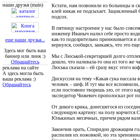
наши друзья (main)
Кстати, нам позвонили из больницы и ск
клей никак не подсыхает. Зацикленный С
подсох.
В пятницу настроение у нас было совсем
инженер Иваныч налил себе просто водич
как-то подозрительно принюхивается и п
еще наши друзья...
вернулся, сообщил, заикаясь, что это еще
Здесь мог быть ваш
баннер или линк :)
Мы с Люськой-секретаршей долго отплев
Обращайтесь
дошло, что наливала-то она из того же ч
Люська сказала – ей сразу вкус этого ко
реклама на сайте
А здесь могла быть
Дискуссия на тему «Какая сука нассала 
ваша реклама :)
человек – шеф. И тут мы все вспомнили, 
Обращайтесь
если постоянно творишь зло, от этого к
экспедитор Чижевич прополоскал рот пос
От дикого крика, донесшегося из соседн
следующую картину: на полу корчится С
Юлькиных месячных, причем рядом валя
Закончив орать, Спиридон дрожащим гол
распилив их ножовкой, но эта хреновина 