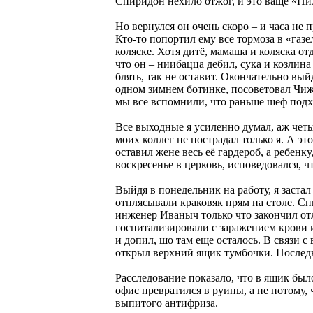
Спиридон нехило отжог, и это ваще «Пи
Но вернулся он очень скоро – и часа не 
Кто-то попортил ему все тормоза в «газе
коляске. Хотя дитё, мамаша и коляска о
что он – ниибацца дебил, сука и козлина 
блять, так не оставит. Окончательно вы
одном зимнем ботинке, посоветовал Чиж
мы все вспомнили, что раньше шеф подх
Все выходные я усиленно думал, аж четы
моих коллег не пострадал только я. А эт
оставил жене весь её гардероб, а ребенк
воскресенье в церковь, исповедовался, 
Выйдя в понедельник на работу, я заста
отплясывали краковяк прям на столе. Сп
инженер Иваныч только что закончил от
госпитализировали с заражением крови 
и допил, шо там еще осталось. В связи с
открыл верхний ящик тумбочки. Последне
Расследование показало, что в ящик бы
офис превратился в руины, а не потому
выпитого антифриза.