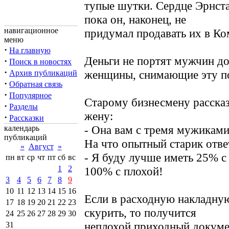
тупые шутки. Сердце Эрнста
пока он, наконец, не
навигационное
придумал продавать их в Ко
меню
·
На главную
Деньги не портят мужчин до 
·
Поиск в новостях
·
женщины, снимающие эту п
Архив публикаций
·
Обратная связь
·
Популярное
Старому бизнесмену расска
·
Разделы
жену:
·
Рассказки
- Она вам с тремя мужиками
календарь
публикаций
На что опытный старик отве
«
Август
»
- Я буду лучше иметь 25% с
пн
вт
ср
чт
пт
сб
вс
1
2
100% с плохой!
3
4
5
6
7
8
9
10
11
12
13
14
15
16
Если в расходную накладную
17
18
19
20
21
22
23
скурить, то получится
24
25
26
27
28
29
30
неплохой приходный докуме
31