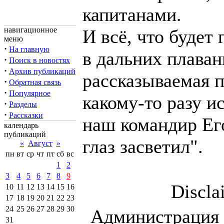
капитанами.
навигационное
И всё, что будет
меню
·
На главную
в дальних плаван
·
Поиск в новостях
·
Архив публикаций
рассказываемая п
·
Обратная связь
·
Популярное
какому-то разу и
·
Разделы
·
Рассказки
наш командир Ег
календарь
публикаций
глаз засветил".
«
Август
»
пн
вт
ср
чт
пт
сб
вс
1
2
3
4
5
6
7
8
9
Discla
10
11
12
13
14
15
16
17
18
19
20
21
22
23
24
25
26
27
28
29
30
Администрация 
31