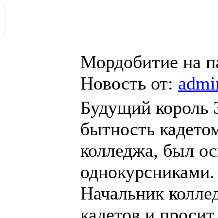
Мордобитие на п
Новость от:
admi
Будущий король Э
бытность кадето
колледжа, был ос
однокурсниками.
Начальник колле
кадетов и проси