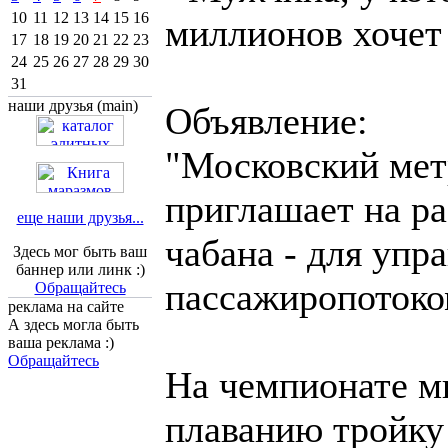
10
11
12
13
14
15
16
миллионов хочет
17
18
19
20
21
22
23
24
25
26
27
28
29
30
31
наши друзья (main)
Объявление:
"Московский мет
приглашает на р
еще наши друзья...
чабана - для упр
Здесь мог быть ваш
баннер или линк :)
пассажиропотоком
Обращайтесь
реклама на сайте
А здесь могла быть
ваша реклама :)
Обращайтесь
На чемпионате м
плаванию тройку