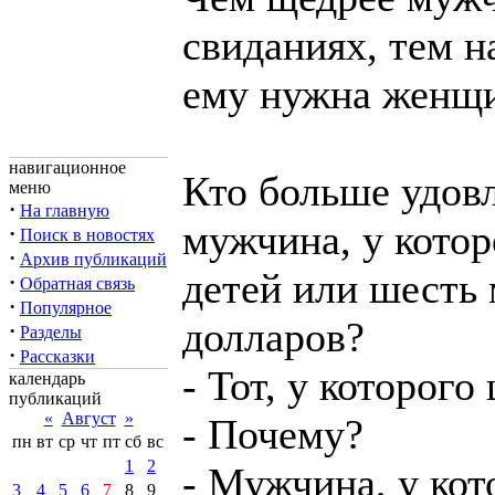
свиданиях, тем 
ему нужна женщи
навигационное
Кто больше удов
меню
·
На главную
мужчина, у кото
·
Поиск в новостях
·
Архив публикаций
детей или шесть
·
Обратная связь
·
Популярное
долларов?
·
Разделы
·
Рассказки
- Тот, у которого
календарь
публикаций
«
Август
»
- Почему?
пн
вт
ср
чт
пт
сб
вс
1
2
- Мужчина, у кот
3
4
5
6
7
8
9