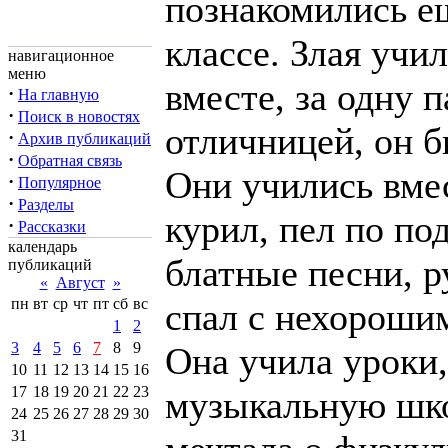
познакомились е
классе. Злая учи
навигационное
меню
вместе, за одну 
·
На главную
·
Поиск в новостях
отличницей, он б
·
Архив публикаций
·
Обратная связь
Они учились вмес
·
Популярное
·
Разделы
курил, пел по по
·
Рассказки
календарь
блатные песни, р
публикаций
«
Август
»
пн
вт
ср
чт
пт
сб
вс
спал с нехороши
1
2
3
4
5
6
7
8
9
Она учила уроки,
10
11
12
13
14
15
16
17
18
19
20
21
22
23
музыкальную шко
24
25
26
27
28
29
30
31