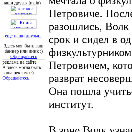
мечтала о физкул
наши друзья (main)
Петровиче. Посл
разошлись, Волк
срок и сидел в о
еще наши друзья...
Здесь мог быть ваш
физкультурником
баннер или линк :)
Обращайтесь
Петровичем, кото
реклама на сайте
А здесь могла быть
ваша реклама :)
разврат несовер
Обращайтесь
Она пошла учитьс
институт.
В зоне Волк узнае