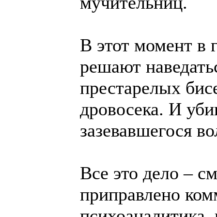
мучительниц.
В этот момент в 
решают наведать
престарелых бис
дровосека. И уб
зазевавшегося во
Все это дело – с
приправлено ком
психоаналитика,