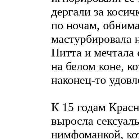
дергали за косич
по ночам, обним
мастурбировала 
Питта и мечтала 
на белом коне, к
наконец-то удовл
К 15 годам Крас
выросла сексуал
нимфоманкой, кот