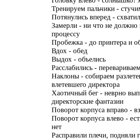
Головку влево - солнышко!
Тренируем пальчики - стучи
Потянулись вперед - схвати
Замерли - ни что не должн
процессу
Пробежка - до принтера и о
Вдох - обед
Выдох - объелись
Расслабились - переваривае
Наклоны - собираем разлет
влетевшего директора
Хаотичный бег - неврно вы
директорские фантазии
Поворот корпуса вправо - вз
Поворот корпуса влево - ест
нет
Расправили плечи, подняли г