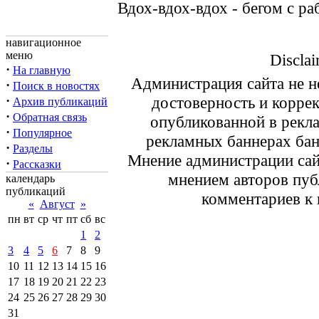
Вдох-вдох-вдох - бегом с р
навигационное
меню
Disclai
·
На главную
Администрация сайта не не
·
Поиск в новостях
·
достоверность и корре
Архив публикаций
·
Обратная связь
опубликованной в рекл
·
Популярное
рекламных баннерах ба
·
Разделы
Мнение администрации сайт
·
Рассказки
мнением авторов пуб
календарь
публикаций
комментариев к 
«
Август
»
пн
вт
ср
чт
пт
сб
вс
1
2
3
4
5
6
7
8
9
10
11
12
13
14
15
16
17
18
19
20
21
22
23
24
25
26
27
28
29
30
31