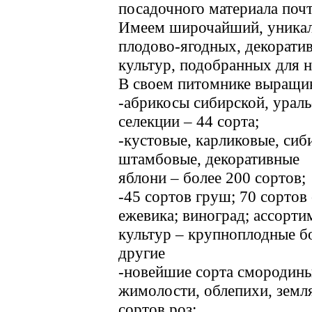
посадочного материала поч
Имеем широчайший, уникал
плодово-ягодных, декорати
культур, подобранных для 
В своем питомнике выращи
-абрикосы сибирской, ураль
селекции – 44 сорта;
-кустовые, карликовые, сиб
штамбовые, декоративные
яблони – более 200 сортов;
-45 сортов груш; 70 сортов 
ежевика; виноград; ассорти
культур – крупноплодные б
другие
-новейшие сорта смородины
жимолости, облепихи, земля
сортов роз;