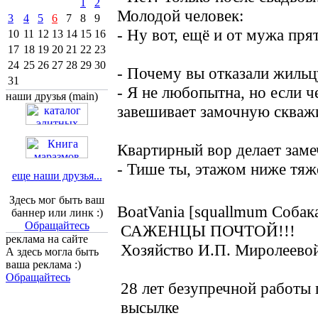
1
2
Молодой человек:
3
4
5
6
7
8
9
- Ну вот, ещё и от мужа прят
10
11
12
13
14
15
16
17
18
19
20
21
22
23
24
25
26
27
28
29
30
- Почему вы отказали жильц
31
- Я не любопытна, но если 
наши друзья (main)
завешивает замочную скважи
Квартирный вор делает заме
- Тише ты, этажом ниже тяж
еще наши друзья...
Здесь мог быть ваш
BoatVania [squallmum Собака
баннер или линк :)
Обращайтесь
САЖЕНЦЫ ПОЧТОЙ!!!
реклама на сайте
Хозяйство И.П. Миролеевой
А здесь могла быть
ваша реклама :)
Обращайтесь
28 лет безупречной работы
высылке