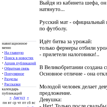
Выйдя из кабинета шефа, он 
натянуто...
Русский мат - официальный 
по футболу.
Идёт битва за урожай:
навигационное
только фермеры отбили уро
меню
·
На главную
- прилетели налоговики!..
·
Поиск в новостях
·
Архив публикаций
В Великобритании создана с
·
Обратная связь
Основное отличие - она отк
·
Популярное
·
Разделы
·
Рассказки
Молодой человек делает де
календарь
предложение.
публикаций
«
Август
»
Девушка:
пн
вт
ср
чт
пт
сб
вс
- Нет! Только после свадьбы