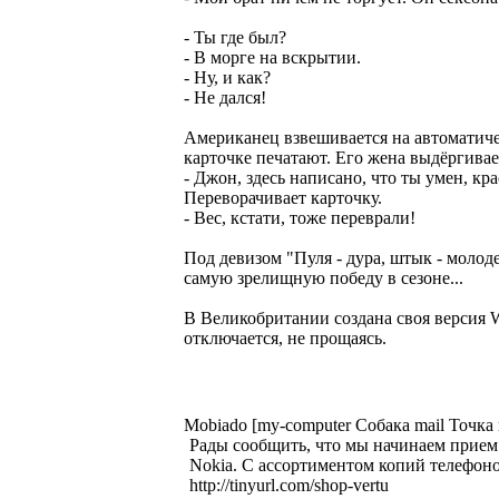
- Ты где был?
- В морге на вскрытии.
- Ну, и как?
- Не дался!
Американец взвешивается на автоматичес
карточке печатают. Его жена выдёргивае
- Джон, здесь написано, что ты умен, кр
Переворачивает карточку.
- Вес, кстати, тоже переврали!
Под девизом "Пуля - дура, штык - моло
самую зрелищную победу в сезоне...
В Великобритании создана своя версия 
отключается, не прощаясь.
Mobiado [my-computer Собака mail Точка 
Рады сообщить, что мы начинаем прием з
Nokia. С ассортиментом копий телефоно
http://tinyurl.com/shop-vertu