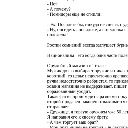
- Нет!
- А почему?
- Помидоры еще не сгнили!
- Эх! Посидеть бы, никуда не спеша, с у
- Ну, посидеть - посидите, а вот удочка в
положена!
Ростки сомнений всегда заглушает бурн
Национализм - это когда одна часть пол
Оружейный магазин в Техасе.
Мужик долго выбирает оружие и никак н
короткий, то цевье недостаточно крепкое
ручка недостаточно ребристая, то прикл
хозяин магазина не выдерживает, пишет 
обрадованный уходит.
Такая фигня происходит с разными покуп
второй продавец наконец отваживается с
отправляет.
- Дружище, я торгую оружием уже 50 лет.
Я направил его к своему брату.
- А чем торгует ваш брат?
- Мой брат ничем не торгует. Он сексопа