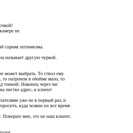
дочкой!
 камере не
ый сорняк оптимизма.
ена называет другую чуркой.
е может выбрать. То ствол ему
, то патронов в обойме мало, то
ад тонкий. Наконец через час
на листке адрес, и клиент
ателями уже не в первый раз, и
просить, куда хозяин их все время
 Поверьте мне, это не наш клиент.
толог.