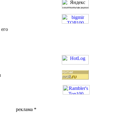
 его
и
реклама *