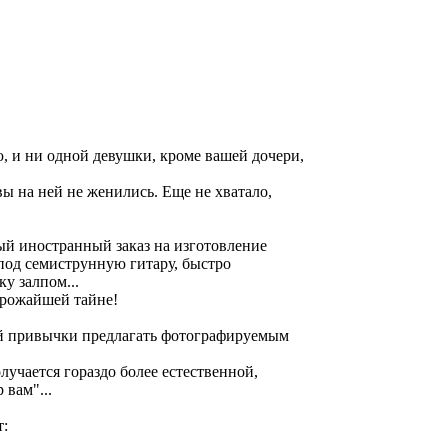
ю, и ни одной девушки, кроме вашей дочери,
вы на ней не женились. Еще не хватало,
й иностранный заказ на изготовление
 под семиструнную гитару, быстро
ку залпом...
трожайшей тайне!
ой привычки предлагать фотографируемым
лучается гораздо более естественной,
 вам"...
т: