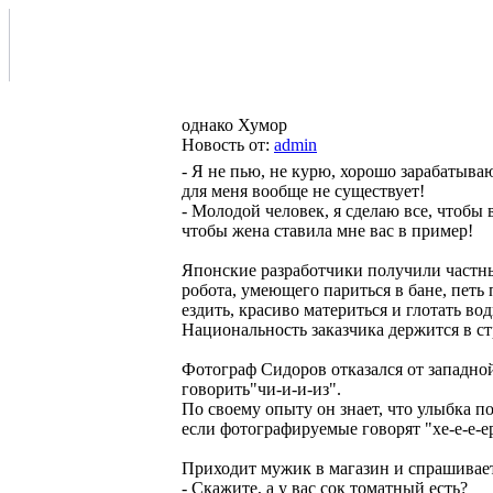
однако Хумор
Новость от:
admin
- Я не пью, не курю, хорошо зарабатыва
для меня вообще не существует!
- Молодой человек, я сделаю все, чтобы 
чтобы жена ставила мне вас в пример!
Японские разработчики получили частны
робота, умеющего париться в бане, петь
ездить, красиво материться и глотать вод
Национальность заказчика держится в с
Фотограф Сидоров отказался от западн
говорить"чи-и-и-из".
По своему опыту он знает, что улыбка по
если фотографируемые говорят "хе-е-е-ер
Приходит мужик в магазин и спрашивае
- Скажите, а у вас сок томатный есть?