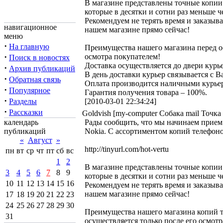
В магазине представлены точные копии 
которые в десятки и сотни раз меньше 
Рекомендуем не терять время и заказыват
навигационное
нашем магазине прямо сейчас!
меню
·
На главную
Преимущества нашего магазина перед ос
·
осмотра покупателем!
Поиск в новостях
Доставка осуществляется до двери кур
·
Архив публикаций
В день доставки курьер связывается с В
·
Обратная связь
Оплата производится наличными курьер
·
Популярное
Гарантия получения товара – 100%.
·
Разделы
[2010-03-01 22:34:24]
·
Рассказки
Goldvish [my-computer Собака mail Точка 
календарь
Рады сообщить, что мы начинаем прием з
публикаций
Nokia. С ассортиментом копий телефоно
«
Август
»
http://tinyurl.com/hot-vertu
пн
вт
ср
чт
пт
сб
вс
1
2
В магазине представлены точные копии 
3
4
5
6
7
8
9
которые в десятки и сотни раз меньше 
10
11
12
13
14
15
16
Рекомендуем не терять время и заказыват
нашем магазине прямо сейчас!
17
18
19
20
21
22
23
24
25
26
27
28
29
30
Преимущества нашего магазина копий те
31
осуществляется только после его осмот