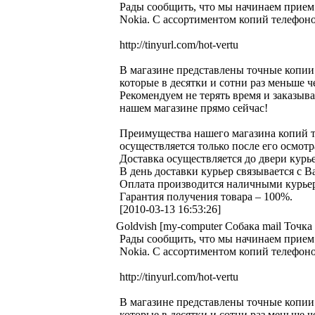
Рады сообщить, что мы начинаем прием з
Nokia. С ассортиментом копий телефоно
http://tinyurl.com/hot-vertu
В магазине представлены точные копии 
которые в десятки и сотни раз меньше 
Рекомендуем не терять время и заказыват
нашем магазине прямо сейчас!
Преимущества нашего магазина копий те
осуществляется только после его осмот
Доставка осуществляется до двери кур
В день доставки курьер связывается с В
Оплата производится наличными курьер
Гарантия получения товара – 100%.
[2010-03-13 16:53:26]
Goldvish [my-computer Собака mail Точка 
Рады сообщить, что мы начинаем прием з
Nokia. С ассортиментом копий телефоно
http://tinyurl.com/hot-vertu
В магазине представлены точные копии 
которые в десятки и сотни раз меньше 