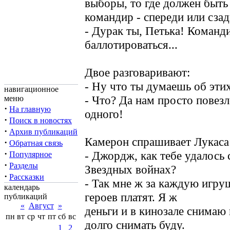
выборы, то где должен быть
командир - спереди или сзад
- Дурак ты, Петька! Команд
баллотироваться...
Двое разговаривают:
- Ну что ты думаешь об эти
навигационное
- Что? Да нам просто повезл
меню
·
На главную
одного!
·
Поиск в новостях
·
Архив публикаций
Камерон спрашивает Лукаса
·
Обратная связь
·
- Джордж, как тебе удалось 
Популярное
·
Разделы
Звездных войнах?
·
Рассказки
- Так мне ж за каждую игру
календарь
героев платят. Я ж
публикаций
«
Август
»
деньги и в кинозале снимаю 
пн
вт
ср
чт
пт
сб
вс
долго снимать буду.
1
2