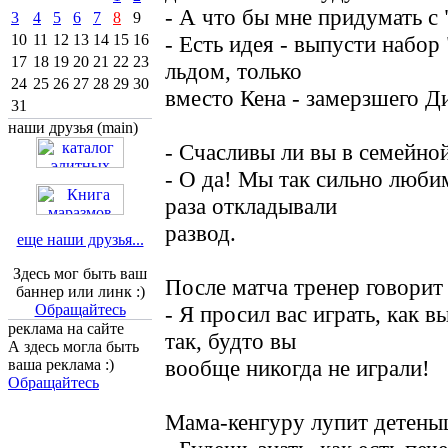
- А что бы мне придумать с
3
4
5
6
7
8
9
10
11
12
13
14
15
16
- Есть идея - выпусти набор
17
18
19
20
21
22
23
льдом, только
24
25
26
27
28
29
30
вместо Кена - замерзшего Д
31
наши друзья (main)
- Счасливы ли вы в семейно
- О да! Мы так сильно любим
раза откладывали
развод.
еще наши друзья...
Здесь мог быть ваш
После матча тренер говорит
баннер или линк :)
Обращайтесь
- Я просил вас играть, как в
реклама на сайте
так, будто вы
А здесь могла быть
вообще никогда не играли!
ваша реклама :)
Обращайтесь
Мама-кенгуpу лупит детены