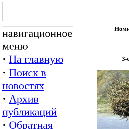
Номи
навигационное
меню
·
На главную
3-
·
Поиск в
новостях
·
Архив
публикаций
·
Обратная