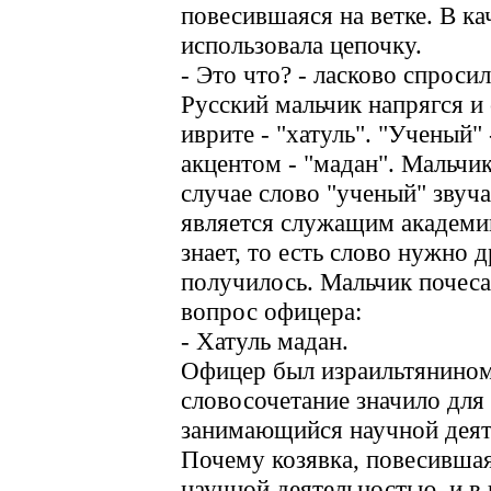
повесившаяся на ветке. В ка
использовала цепочку.
- Это что? - ласково спросил
Русский мальчик напрягся и 
иврите - "хатуль". "Ученый" 
акцентом - "мадан". Мальчик
случае слово "ученый" звуча
является служащим академии
знает, то есть слово нужно д
получилось. Мальчик почесал
вопрос офицера:
- Хатуль мадан.
Офицер был израильтянином
словосочетание значило для 
занимающийся научной деят
Почему козявка, повесившая
научной деятельностью, и в 