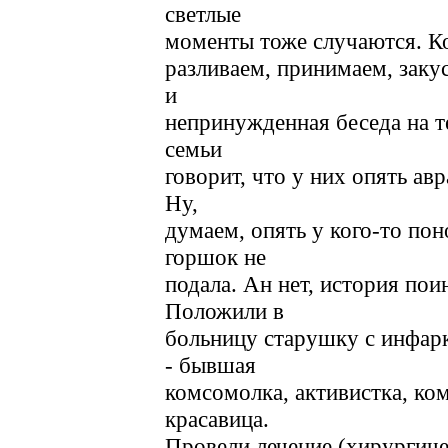
светлые
моменты тоже случаются. Ко
разливаем, принимаем, заку
и
непринужденная беседа на те
семьи
говорит, что у них опять ав
Ну,
думаем, опять у кого-то пон
горшок не
подала. Ан нет, история пои
Положили в
больницу старушку с инфар
- бывшая
комсомолка, активистка, ко
красавица.
Провели лечение (хирургиче