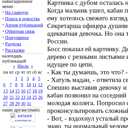
навигационное
Картинка с дубом осталась н
меню
Когда мальчик ушел, кабан п
·
На главную
ему хотелось свежего взгляд
·
Поиск в новостях
·
Секретарша офицера душевн
Архив публикаций
·
Обратная связь
адекватная девочка. Но она 
·
Популярное
России.
·
Разделы
Босс показал ей картинку. Д
·
Рассказки
дерево с резными листьями 
календарь
публикаций
идущее по цепи.
«
Июль
»
- Как ты думаешь, это что? 
пн
вт
ср
чт
пт
сб
вс
1
2
3
4
5
- Хатуль мадан, - ответила с
6
7
8
9
10
11
12
Спешно выставив девочку и
13
14
15
16
17
18
19
кабан позвонил на соседний 
20
21
22
23
24
25
26
молодая коллега. Попросил 
27
28
29
30
31
проконсультировать сложный
наши друзья (main)
- Вот, - вздохнул усталый п
знаю, ты нормальный челове