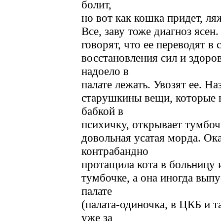
болит,
но вот как кошка придет, ляж
Все, заву тоже диагноз ясен.
говорят, что ее переводят в
восстановления сил и здоров
надоело в
палате лежать. Увозят ее. На
старушкины вещи, которые н
бабкой в
психичку, открывает тумбочк
довольная усатая морда. Ока
контрабандно
протащила кота в больницу и
тумбочке, а она иногда выпу
палате
(палата-одиночка, в ЦКБ и та
уже за